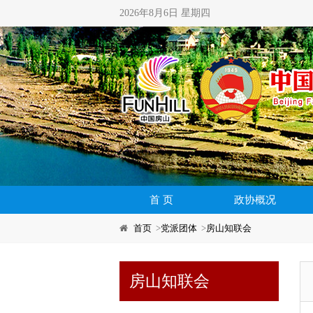
2026年8月6日 星期四
首 页
政协概况
首页
>
党派团体
>
房山知联会
房山知联会