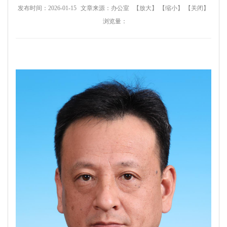
发布时间：2026-01-15
文章来源：办公室
【
放大
】
【
缩小
】
【
关闭
】
浏览量：